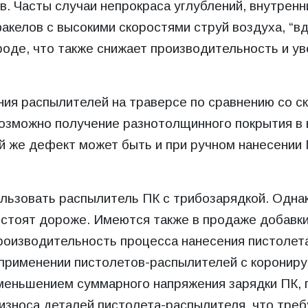
. Часты случаи непрокраса углублений, внутренн
акелов с высокими скоростями струй воздуха, “в
оде, что также снижает производительность и у
ния распылителей на траверсе по сравнению со с
возможно получение разнотолщинного покрытия в
ой же дефект может быть и при ручном нанесении
ьзовать распылитель ПК с трибозарядкой. Однак
е стоят дороже. Имеются также в продаже добав
роизводительность процесса нанесения пистолет
и применении пистолетов-распылителей с корони
меньшением суммарного напряжения зарядки ПК, 
 износа деталей пистолета-распылителя, что тре