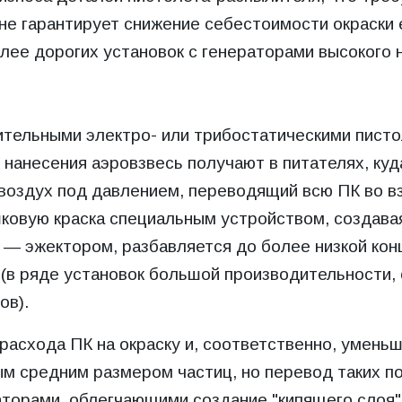
й не гарантирует снижение себестоимости окраск
олее дорогих установок с генераторами высокого 
лительными электро- или трибостатическими пист
нанесения аэровзвесь получают в питателях, куд
 воздух под давлением, переводящий всю ПК во в
ковую краска специальным устройством, создавая
 — эжектором, разбавляется до более низкой ко
(в ряде установок большой производительности, 
ов).
 расхода ПК на окраску и, соответственно, умен
м средним размером частиц, но перевод таких п
торами, облегчающими создание "кипящего слоя"