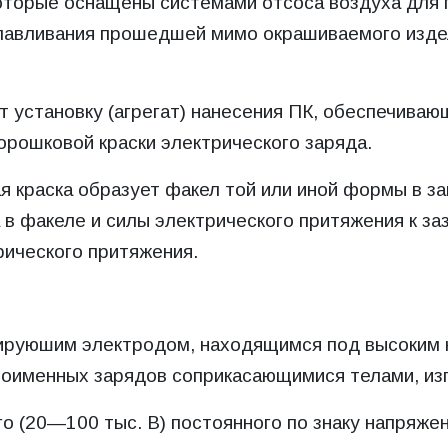
оторые оснащены системами отсоса воздуха для 
авливания прошедшей мимо окрашиваемого издели
 установку (агрегат) нанесения ПК, обеспечиваю
орошковой краски электрического заряда.
 краска образует факел той или иной формы в за
 в факеле и силы электрического притяжения к з
рического притяжения.
нируюшим электродом, находящимся под высоким 
ноименных зарядов соприкасающимися телами, из
о (20—100 тыс. В) постоянного по знаку напряже