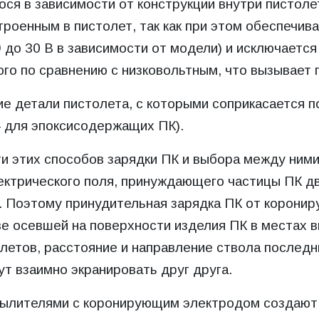
ся в зависимости от конструкции внутри пистолет
роенным в пистолет, так как при этом обеспечив
9 до 30 В в зависимости от модели) и исключаетс
лого по сравнению с низковольтным, что вызыва
ие детали пистолета, с которыми соприкасается п
 для эпоксисодержащих ПК).
 этих способов зарядки ПК и выбора между ними 
ектрического поля, принуждающего частицы ПК дв
е. Поэтому принудительная зарядка ПК от корони
е осевшей на поверхности изделия ПК в местах в
етов, расстояние и направление ствола последни
ут взаимно экранировать друг друга.
ылителями с коронирующим электродом создают 