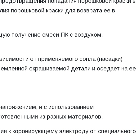
предотвращения попадания порошковой краски в
я порошковой краски для возврата ее в
щую получение смеси ПК с воздухом,
висимости от применяемого сопла (насадки)
аземленной окрашиваемой детали и оседает на ее
напряжением, и с использованием
готовленными из разных материалов.
ния к коронирующему электроду от специального