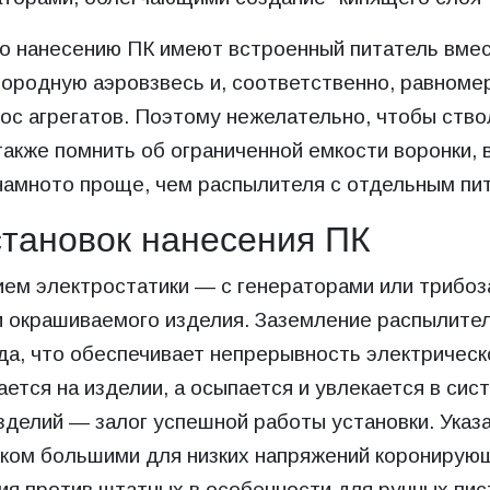
по нанесению ПК имеют встроенный питатель вме
днородную аэровзвесь и, соответственно, равноме
ос агрегатов. Поэтому нежелательно, чтобы ство
также помнить об ограниченной емкости воронки
а намното проще, чем распылителя с отдельным пи
становок нанесения ПК
ием электростатики — с генераторами или трибо
 окрашиваемого изделия. Заземление распылител
да, что обеспечивает непрерывность электрическ
ется на изделии, а осыпается и увлекается в сис
изделий — залог успешной работы установки. Ука
ком большими для низких напряжений коронирующ
ия против штатных в особенности для ручных пис