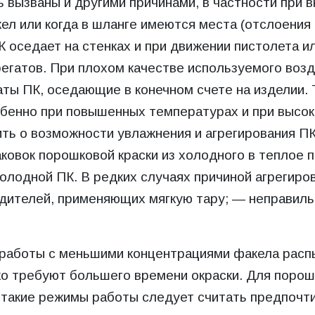
 вызваны и другими причинами, в частности при в
кел или когда в шланге имеются места (отслоения
ПК оседает на стенках и при движении пистолета 
регатов. При плохом качестве используемого возд
аты ПК, оседающие в конечном счете на изделии.
обенно при повышенных температурах и при высок
ть о возможности увлажнения и агрегирования ПК
ковок порошковой краски из холодного в теплое 
олодной ПК. В редких случаях причиной агрегиро
одителей, применяющих мягкую тару; — неправил
 работы с меньшими концентрациями факела расп
о требуют большего времени окраски. Для порошк
 такие режимы работы следует считать предпочт