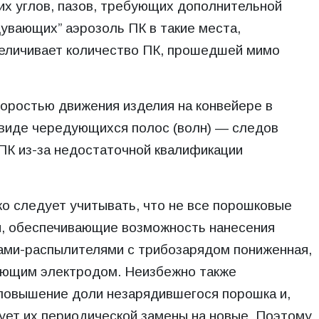
их углов, пазов, требующих дополнительной
дувающих” аэрозоль ПК в такие места,
величивает количество ПК, прошедшей мимо
коростью движения изделия на конвейере в
 виде чередующихся полос (волн) — следов
 ПК из-за недостаточной квалификации
о следует учитывать, что не все порошковые
ки, обеспечивающие возможность нанесения
ами-распылителями с трибозарядом пониженная,
рующим электродом. Неизбежно также
повышение доли незарядившегося порошка и,
бует их периодической замены на новые. Поэтому