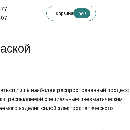
77‬
Корзина
0
07‬
раской
ваться лишь наиболее распространенный процесс
ски, распыляемой специальным пневматическим
аемого изделия силой электростатического