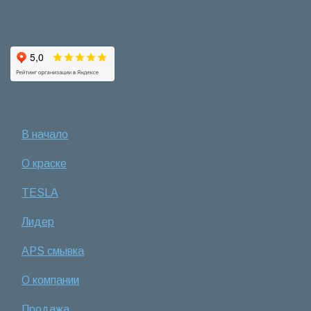
В начало
О краске
TESLA
Лидер
APS смывка
О компании
Продажа