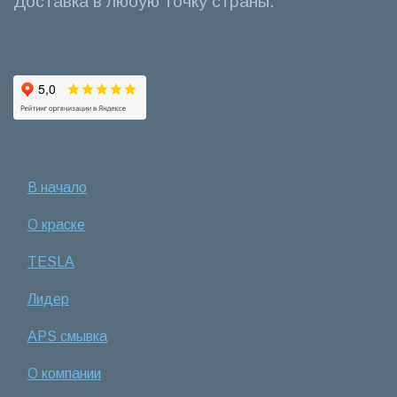
Доставка в любую точку страны.
В начало
О краске
TESLA
Лидер
APS смывка
О компании