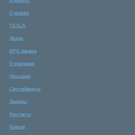
В начало
О краске
TESLA
Лидер
APS смывка
О компании
Продажа
Сертификаты
Дилеры
Контакты
Краски