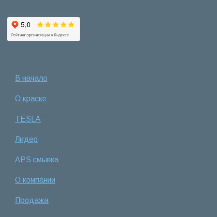
В начало
О краске
TESLA
Лидер
APS смывка
О компании
Продажа