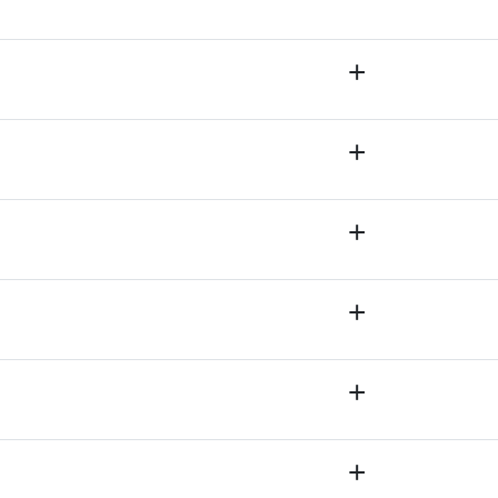
+
+
+
+
+
+