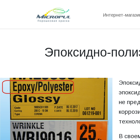
Интернет-магази
Эпоксидно-поли
Эпокси
эпоксид
не пре
корроз
технол
В свое