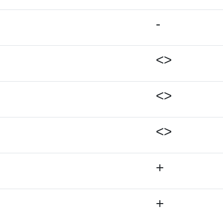
-
<>
<>
<>
+
+