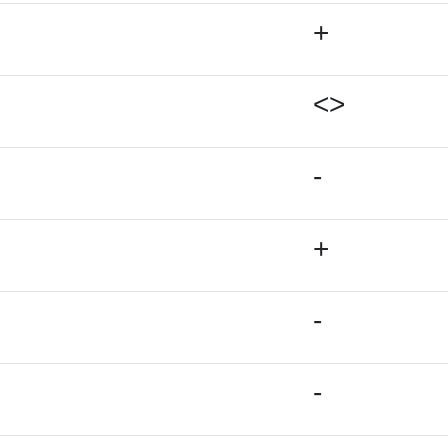
+
<>
-
+
-
-