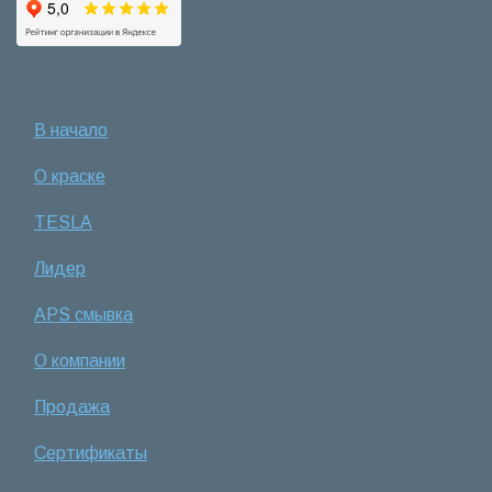
В начало
О краске
TESLA
Лидер
APS смывка
О компании
Продажа
Сертификаты